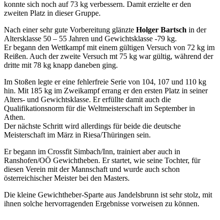
konnte sich noch auf 73 kg verbessern. Damit erzielte er den
zweiten Platz in dieser Gruppe.
Nach einer sehr gute Vorbereitung glänzte
Holger Bartsch
in der
Altersklasse 50 – 55 Jahren und Gewichtsklasse -79 kg.
Er begann den Wettkampf mit einem gültigen Versuch von 72 kg im
Reißen. Auch der zweite Versuch mt 75 kg war gültig, während der
dritte mit 78 kg knapp daneben ging.
Im Stoßen legte er eine fehlerfreie Serie von 104, 107 und 110 kg
hin. Mit 185 kg im Zweikampf errang er den ersten Platz in seiner
Alters- und Gewichtsklasse. Er erfüllte damit auch die
Qualifikationsnorm für die Weltmeisterschaft im September in
Athen.
Der nächste Schritt wird allerdings für beide die deutsche
Meisterschaft im März in Riesa/Thüringen sein.
Er begann im Crossfit Simbach/Inn, trainiert aber auch in
Ranshofen/OÖ Gewichtheben. Er startet, wie seine Tochter, für
diesen Verein mit der Mannschaft und wurde auch schon
österreichischer Meister bei den Masters.
Die kleine Gewichtheber-Sparte aus Jandelsbrunn ist sehr stolz, mit
ihnen solche hervorragenden Ergebnisse vorweisen zu können.